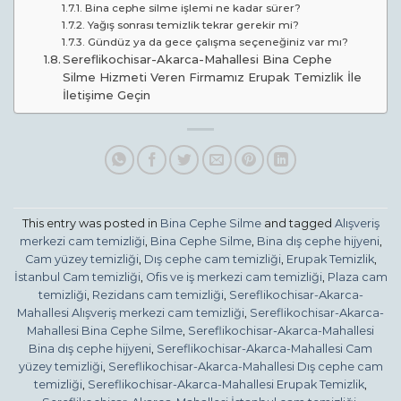
Bina cephe silme işlemi ne kadar sürer?
Yağış sonrası temizlik tekrar gerekir mi?
Gündüz ya da gece çalışma seçeneğiniz var mı?
Sereflikochisar-Akarca-Mahallesi Bina Cephe
Silme Hizmeti Veren Firmamız Erupak Temizlik İle
İletişime Geçin
This entry was posted in
Bina Cephe Silme
and tagged
Alışveriş
merkezi cam temizliği
,
Bina Cephe Silme
,
Bina dış cephe hijyeni
,
Cam yüzey temizliği
,
Dış cephe cam temizliği
,
Erupak Temizlik
,
İstanbul Cam temizliği
,
Ofis ve iş merkezi cam temizliği
,
Plaza cam
temizliği
,
Rezidans cam temizliği
,
Sereflikochisar-Akarca-
Mahallesi Alışveriş merkezi cam temizliği
,
Sereflikochisar-Akarca-
Mahallesi Bina Cephe Silme
,
Sereflikochisar-Akarca-Mahallesi
Bina dış cephe hijyeni
,
Sereflikochisar-Akarca-Mahallesi Cam
yüzey temizliği
,
Sereflikochisar-Akarca-Mahallesi Dış cephe cam
temizliği
,
Sereflikochisar-Akarca-Mahallesi Erupak Temizlik
,