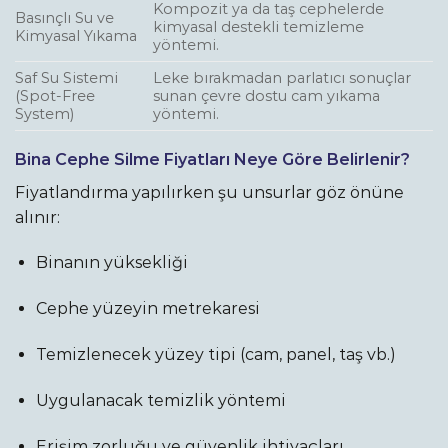
Kompozit ya da taş cephelerde
Basınçlı Su ve
kimyasal destekli temizleme
Kimyasal Yıkama
yöntemi.
Saf Su Sistemi
Leke bırakmadan parlatıcı sonuçlar
(Spot-Free
sunan çevre dostu cam yıkama
System)
yöntemi.
Bina Cephe Silme Fiyatları Neye Göre Belirlenir?
Fiyatlandırma yapılırken şu unsurlar göz önüne
alınır:
Binanın yüksekliği
Cephe yüzeyin metrekaresi
Temizlenecek yüzey tipi (cam, panel, taş vb.)
Uygulanacak temizlik yöntemi
Erişim zorluğu ve güvenlik ihtiyaçları