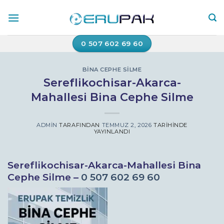
İçeriğe
atla
0 507 602 69 60
BINA CEPHE SILME
Sereflikochisar-Akarca-
Mahallesi Bina Cephe Silme
ADMIN
TARAFINDAN
TEMMUZ 2, 2026
TARIHINDE
YAYINLANDI
Sereflikochisar-Akarca-Mahallesi Bina
Cephe Silme –
0 507 602 69 60