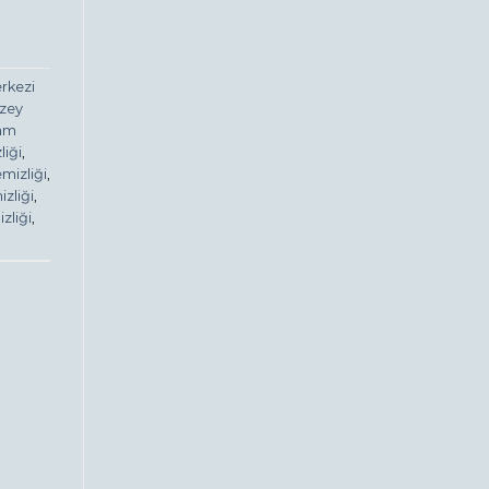
rkezi
üzey
cam
liği
,
mizliği
,
zliği
,
zliği
,