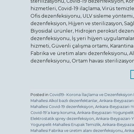
sterilizasyonu, Covid-19 dezenfeksiyon, Ko
hizmetleri, Covid-19 ilaçlama, Virüs temi
Ofis dezenfeksiyonu, ULV sisleme yöntemi,
dezenfeksiyon, Hijyen ve sterilizasyon, Sa
Biyosidal ürünler, Hidrojen peroksit deze
dezenfeksiyonu, İş yeri hijyen uygulamalar
hizmeti, Güvenli çalışma ortamı, Karantina
Fabrika ve üretim alanı dezenfeksiyonu, Al
dezenfeksiyonu, Ortam havası sterilizasyo
Posted in
Covid19- Korona İlaçlama ve Dezenfeksiyon 
Mahallesi Alkol bazlı dezenfektanlar
,
Ankara-Beypazari-
Mahallesi Covid-19 dezenfeksiyon
,
Ankara-Beypazari-Yo
Covid-19’a karşı koruma
,
Ankara-Beypazari-Yogunpelit-
Elektrostatik sprey dezenfeksiyon
,
Ankara-Beypazari-Yo
Yogunpelit-Mahallesi Erupak Temizlik
,
Ankara-Beypazar
Mahallesi Fabrika ve üretim alanı dezenfeksiyonu
,
Anka