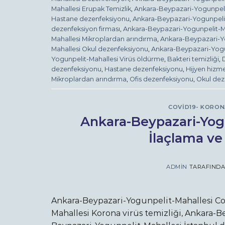
Mahallesi Erupak Temizlik
,
Ankara-Beypazari-Yogunpeli
Hastane dezenfeksiyonu
,
Ankara-Beypazari-Yogunpelit-
dezenfeksiyon firması
,
Ankara-Beypazari-Yogunpelit-M
Mahallesi Mikroplardan arındırma
,
Ankara-Beypazari-Yo
Mahallesi Okul dezenfeksiyonu
,
Ankara-Beypazari-Yogun
Yogunpelit-Mahallesi Virüs öldürme
,
Bakteri temizliği
,
dezenfeksiyonu
,
Hastane dezenfeksiyonu
,
Hijyen hizme
Mikroplardan arındırma
,
Ofis dezenfeksiyonu
,
Okul dez
COVID19- KORON
Ankara-Beypazari-Yogu
İlaçlama ve
ADMIN
TARAFIND
Ankara-Beypazari-Yogunpelit-Mahallesi Co
Mahallesi Korona virüs temizliği, Ankara-