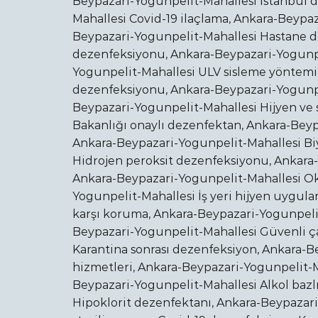
Beypazari-Yogunpelit-Mahallesi İstanbul 
Mahallesi Covid-19 ilaçlama, Ankara-Beypa
Beypazari-Yogunpelit-Mahallesi Hastane d
dezenfeksiyonu, Ankara-Beypazari-Yogunpe
Yogunpelit-Mahallesi ULV sisleme yöntemi
dezenfeksiyonu, Ankara-Beypazari-Yogunpel
Beypazari-Yogunpelit-Mahallesi Hijyen ve 
Bakanlığı onaylı dezenfektan, Ankara-Beyp
Ankara-Beypazari-Yogunpelit-Mahallesi Bi
Hidrojen peroksit dezenfeksiyonu, Ankara-
Ankara-Beypazari-Yogunpelit-Mahallesi O
Yogunpelit-Mahallesi İş yeri hijyen uygula
karşı koruma, Ankara-Beypazari-Yogunpeli
Beypazari-Yogunpelit-Mahallesi Güvenli ç
Karantina sonrası dezenfeksiyon, Ankara-B
hizmetleri, Ankara-Beypazari-Yogunpelit-M
Beypazari-Yogunpelit-Mahallesi Alkol bazl
Hipoklorit dezenfektanı, Ankara-Beypazar