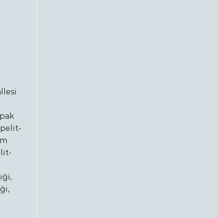
lesi
upak
pelit-
am
it-
ği,
ği,