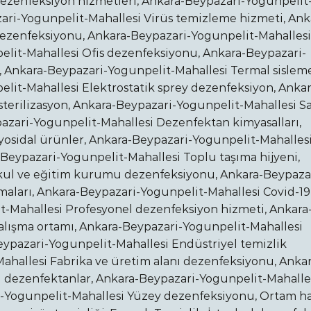
dezenfeksiyon hizmetleri, Ankara-Beypazari-Yogunpelit
zari-Yogunpelit-Mahallesi Virüs temizleme hizmeti, Ank
ezenfeksiyonu, Ankara-Beypazari-Yogunpelit-Mahallesi
lit-Mahallesi Ofis dezenfeksiyonu, Ankara-Beypazari-
, Ankara-Beypazari-Yogunpelit-Mahallesi Termal sislem
it-Mahallesi Elektrostatik sprey dezenfeksiyon, Ankar
sterilizasyon, Ankara-Beypazari-Yogunpelit-Mahallesi Sa
azari-Yogunpelit-Mahallesi Dezenfektan kimyasalları,
yosidal ürünler, Ankara-Beypazari-Yogunpelit-Mahalles
Beypazari-Yogunpelit-Mahallesi Toplu taşıma hijyeni,
kul ve eğitim kurumu dezenfeksiyonu, Ankara-Beypaza
maları, Ankara-Beypazari-Yogunpelit-Mahallesi Covid-19
t-Mahallesi Profesyonel dezenfeksiyon hizmeti, Ankara
alışma ortamı, Ankara-Beypazari-Yogunpelit-Mahallesi
eypazari-Yogunpelit-Mahallesi Endüstriyel temizlik
ahallesi Fabrika ve üretim alanı dezenfeksiyonu, Ankar
ı dezenfektanlar, Ankara-Beypazari-Yogunpelit-Mahalle
i-Yogunpelit-Mahallesi Yüzey dezenfeksiyonu, Ortam ha