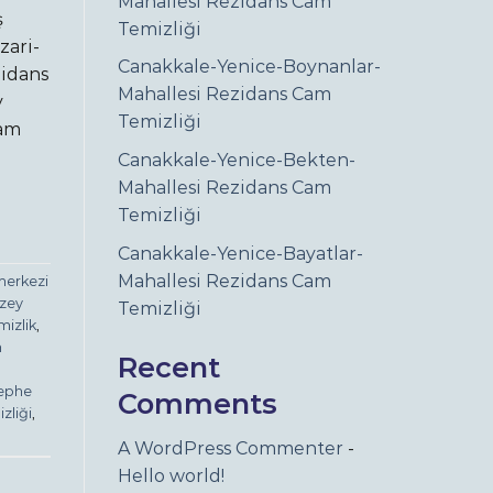
Mahallesi Rezidans Cam
ş
Temizliği
zari-
Canakkale-Yenice-Boynanlar-
zidans
Mahallesi Rezidans Cam
y
Temizliği
cam
Canakkale-Yenice-Bekten-
Mahallesi Rezidans Cam
Temizliği
Canakkale-Yenice-Bayatlar-
Mahallesi Rezidans Cam
merkezi
üzey
Temizliği
izlik
,
m
Recent
cephe
Comments
zliği
,
A WordPress Commenter
-
Hello world!