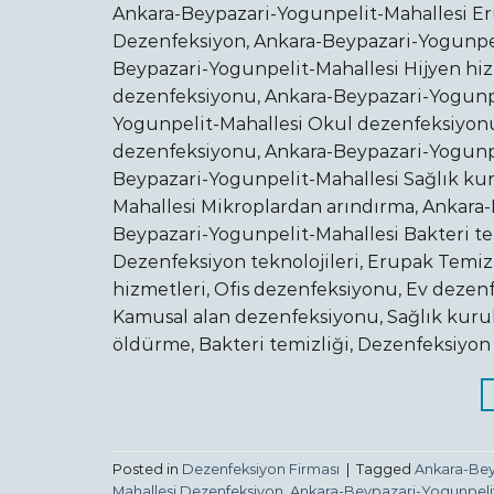
Ankara-Beypazari-Yogunpelit-Mahallesi Er
Dezenfeksiyon, Ankara-Beypazari-Yogunpeli
Beypazari-Yogunpelit-Mahallesi Hijyen hiz
dezenfeksiyonu, Ankara-Beypazari-Yogunpe
Yogunpelit-Mahallesi Okul dezenfeksiyonu
dezenfeksiyonu, Ankara-Beypazari-Yogunpe
Beypazari-Yogunpelit-Mahallesi Sağlık ku
Mahallesi Mikroplardan arındırma, Ankara-
Beypazari-Yogunpelit-Mahallesi Bakteri te
Dezenfeksiyon teknolojileri, Erupak Temizl
hizmetleri, Ofis dezenfeksiyonu, Ev deze
Kamusal alan dezenfeksiyonu, Sağlık kurul
öldürme, Bakteri temizliği, Dezenfeksiyon 
Posted in
Dezenfeksiyon Firması
|
Tagged
Ankara-Beyp
Mahallesi Dezenfeksiyon
,
Ankara-Beypazari-Yogunpelit-