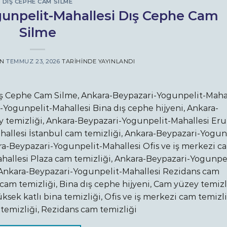
DIŞ CEPHE CAM SILME
unpelit-Mahallesi Dış Cephe Cam
Silme
AN
TEMMUZ 23, 2026
TARIHINDE YAYINLANDI
ş Cephe Cam Silme, Ankara-Beypazari-Yogunpelit-Mahal
-Yogunpelit-Mahallesi Bina dış cephe hijyeni, Ankara-
 temizliği, Ankara-Beypazari-Yogunpelit-Mahallesi Er
allesi İstanbul cam temizliği, Ankara-Beypazari-Yogun
ara-Beypazari-Yogunpelit-Mahallesi Ofis ve iş merkezi c
hallesi Plaza cam temizliği, Ankara-Beypazari-Yogunpel
, Ankara-Beypazari-Yogunpelit-Mahallesi Rezidans cam
cam temizliği, Bina dış cephe hijyeni, Cam yüzey temizli
ksek katlı bina temizliği, Ofis ve iş merkezi cam temizli
 temizliği, Rezidans cam temizliği