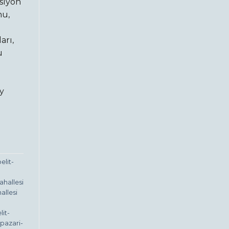
ksiyon
nu,
arı,
u
y
lit-
hallesi
llesi
it-
pazari-