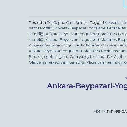
Posted in
Dış Cephe Cam Silme
|
Tagged
Alışveriş me
cam temizliği
,
Ankara-Beypazari-Yogunpelit-Mahallesi 
temizliği
,
Ankara-Beypazari-Yogunpelit-Mahallesi Dış
temizliği
,
Ankara-Beypazari-Yogunpelit-Mahallesi Erup
Ankara-Beypazari-Yogunpelit-Mahallesi Ofis ve iş merk
Ankara-Beypazari-Yogunpelit-Mahallesi Rezidans cam 
Bina dış cephe hijyeni
,
Cam yüzey temizliği
,
Dış Cephe
Ofis ve iş merkezi cam temizliği
,
Plaza cam temizliği
,
R
D
Ankara-Beypazari-Yog
ADMIN
TARAFIND