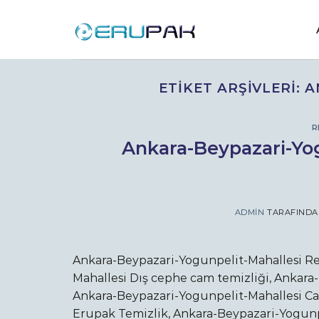
İçeriğe
atla
ETIKET ARŞIVLERI:
A
R
Ankara-Beypazari-Yo
ADMIN
TARAFIND
Ankara-Beypazari-Yogunpelit-Mahallesi Re
Mahallesi Dış cephe cam temizliği, Ankara
Ankara-Beypazari-Yogunpelit-Mahallesi Ca
Erupak Temizlik, Ankara-Beypazari-Yogunpe