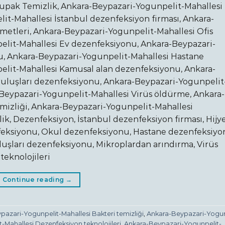
upak Temizlik, Ankara-Beypazari-Yogunpelit-Mahallesi
t-Mahallesi İstanbul dezenfeksiyon firması, Ankara-
metleri, Ankara-Beypazari-Yogunpelit-Mahallesi Ofis
lit-Mahallesi Ev dezenfeksiyonu, Ankara-Beypazari-
, Ankara-Beypazari-Yogunpelit-Mahallesi Hastane
lit-Mahallesi Kamusal alan dezenfeksiyonu, Ankara-
ruluşları dezenfeksiyonu, Ankara-Beypazari-Yogunpelit
Beypazari-Yogunpelit-Mahallesi Virüs öldürme, Ankara-
mizliği, Ankara-Beypazari-Yogunpelit-Mahallesi
ik, Dezenfeksiyon, İstanbul dezenfeksiyon firması, Hijy
nfeksiyonu, Okul dezenfeksiyonu, Hastane dezenfeksiyo
uşları dezenfeksiyonu, Mikroplardan arındırma, Virüs
teknolojileri
Continue reading
→
azari-Yogunpelit-Mahallesi Bakteri temizliği
,
Ankara-Beypazari-Yogun
Mahallesi Dezenfeksiyon teknolojileri
,
Ankara-Beypazari-Yogunpelit-