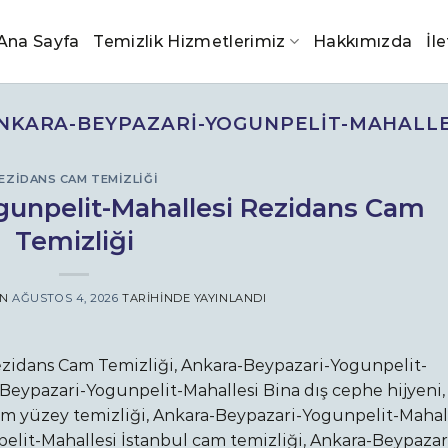
Ana Sayfa
Temizlik Hizmetlerimiz
Hakkımızda
İl
NKARA-BEYPAZARI-YOGUNPELIT-MAHALLE
EZIDANS CAM TEMIZLIĞI
gunpelit-Mahallesi Rezidans Cam
Temizliği
AN
AĞUSTOS 4, 2026
TARIHINDE YAYINLANDI
zidans Cam Temizliği, Ankara-Beypazari-Yogunpelit-
-Beypazari-Yogunpelit-Mahallesi Bina dış cephe hijyeni,
m yüzey temizliği, Ankara-Beypazari-Yogunpelit-Mahal
lit-Mahallesi İstanbul cam temizliği, Ankara-Beypazar