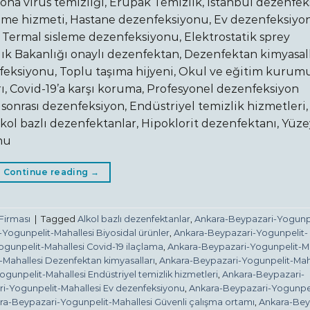
rona virüs temizliği, Erupak Temizlik, İstanbul dezenfe
zleme hizmeti, Hastane dezenfeksiyonu, Ev dezenfeksiyo
 Termal sisleme dezenfeksiyonu, Elektrostatik sprey
ğlık Bakanlığı onaylı dezenfektan, Dezenfektan kimyasall
nfeksiyonu, Toplu taşıma hijyeni, Okul ve eğitim kurum
ı, Covid-19’a karşı koruma, Profesyonel dezenfeksiyon
 sonrası dezenfeksiyon, Endüstriyel temizlik hizmetleri,
kol bazlı dezenfektanlar, Hipoklorit dezenfektanı, Yüze
nu
Continue reading
→
Firması
|
Tagged
Alkol bazlı dezenfektanlar
,
Ankara-Beypazari-Yogunpe
Yogunpelit-Mahallesi Biyosidal ürünler
,
Ankara-Beypazari-Yogunpelit-
gunpelit-Mahallesi Covid-19 ilaçlama
,
Ankara-Beypazari-Yogunpelit-Ma
Mahallesi Dezenfektan kimyasalları
,
Ankara-Beypazari-Yogunpelit-Maha
gunpelit-Mahallesi Endüstriyel temizlik hizmetleri
,
Ankara-Beypazari-
i-Yogunpelit-Mahallesi Ev dezenfeksiyonu
,
Ankara-Beypazari-Yogunpel
ra-Beypazari-Yogunpelit-Mahallesi Güvenli çalışma ortamı
,
Ankara-Bey