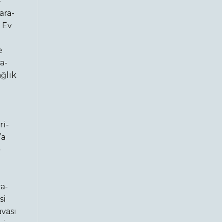
-
ara-
 Ev
e
a-
ğlık
i
ri-
’a
-
a-
si
vası