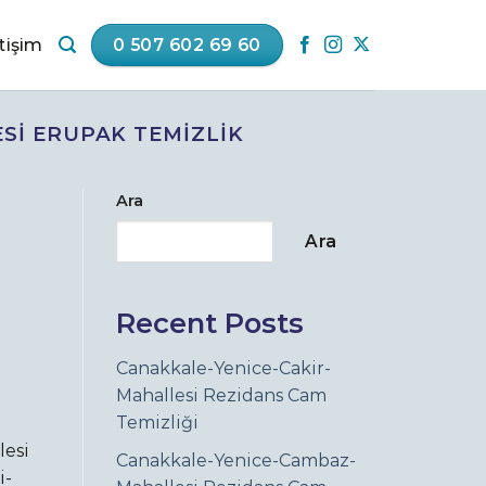
etişim
0 507 602 69 60
SI ERUPAK TEMIZLIK
Ara
Ara
Recent Posts
Canakkale-Yenice-Cakir-
Mahallesi Rezidans Cam
Temizliği
lesi
Canakkale-Yenice-Cambaz-
i-