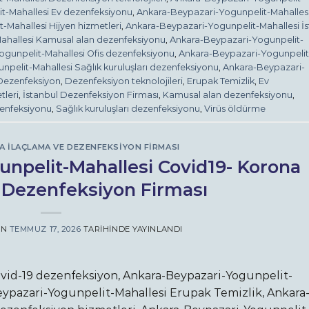
t-Mahallesi Ev dezenfeksiyonu
,
Ankara-Beypazari-Yogunpelit-Mahalles
Mahallesi Hijyen hizmetleri
,
Ankara-Beypazari-Yogunpelit-Mahallesi İ
ahallesi Kamusal alan dezenfeksiyonu
,
Ankara-Beypazari-Yogunpelit-
gunpelit-Mahallesi Ofis dezenfeksiyonu
,
Ankara-Beypazari-Yogunpelit
pelit-Mahallesi Sağlık kuruluşları dezenfeksiyonu
,
Ankara-Beypazari-
Dezenfeksiyon
,
Dezenfeksiyon teknolojileri
,
Erupak Temizlik
,
Ev
tleri
,
İstanbul Dezenfeksiyon Firması
,
Kamusal alan dezenfeksiyonu
,
enfeksiyonu
,
Sağlık kuruluşları dezenfeksiyonu
,
Virüs öldürme
A İLAÇLAMA VE DEZENFEKSIYON FIRMASI
npelit-Mahallesi Covid19- Korona
 Dezenfeksiyon Firması
AN
TEMMUZ 17, 2026
TARIHINDE YAYINLANDI
vid-19 dezenfeksiyon, Ankara-Beypazari-Yogunpelit-
Beypazari-Yogunpelit-Mahallesi Erupak Temizlik, Ankara